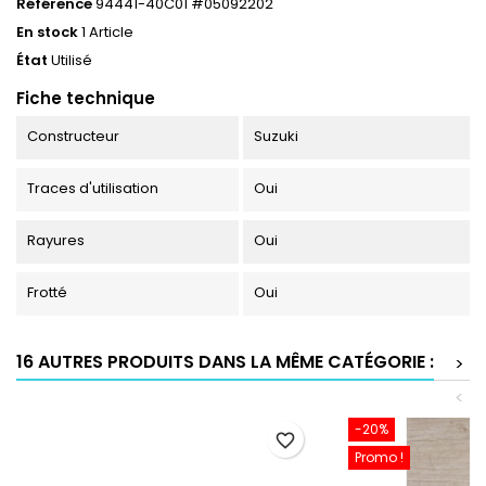
Référence
94441-40C01 #05092202
En stock
1 Article
État
Utilisé
Fiche technique
Constructeur
Suzuki
Traces d'utilisation
Oui
Rayures
Oui
Frotté
Oui
16 AUTRES PRODUITS DANS LA MÊME CATÉGORIE :
>
<
-20%
favorite_border
Promo !