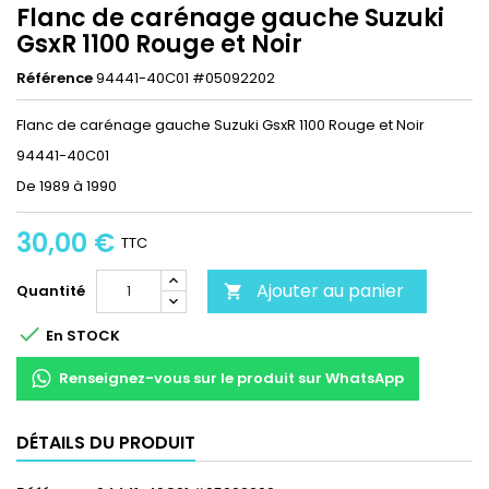
Flanc de carénage gauche Suzuki
GsxR 1100 Rouge et Noir
Référence
94441-40C01 #05092202
Flanc de carénage gauche Suzuki GsxR 1100 Rouge et Noir
94441-40C01
De 1989 à 1990
30,00 €
TTC
Ajouter au panier
Quantité


En STOCK
Renseignez-vous sur le produit sur WhatsApp
DÉTAILS DU PRODUIT