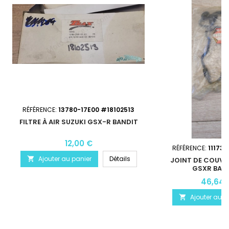
RÉFÉRENCE:
13780-17E00 #18102513
FILTRE À AIR SUZUKI GSX-R BANDIT
12,00 €
RÉFÉRENCE:
11173-
Ajouter au panier
Détails

JOINT DE COUVR
GSXR BAN
46,64 
Ajouter au p
