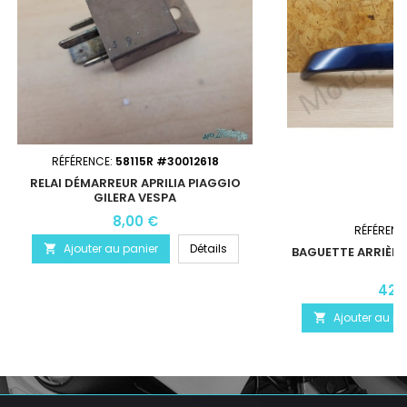
RÉFÉRENCE:
58115R #30012618
RELAI DÉMARREUR APRILIA PIAGGIO
GILERA VESPA
8,00 €
RÉFÉRENC
Ajouter au panier
Détails

BAGUETTE ARRIÈRE
42,
Ajouter au pa
