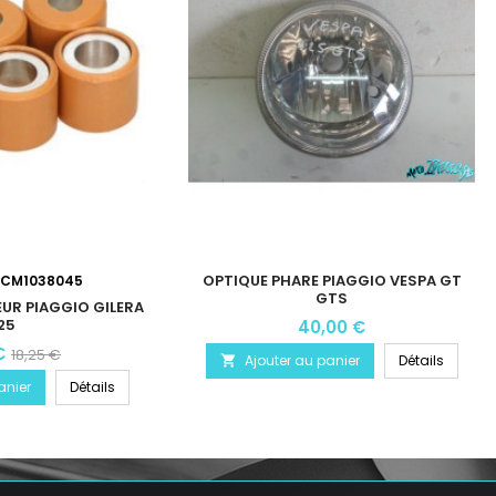
OPTIQUE PHARE PIAGGIO VESPA GT
CM1038045
GTS
UR PIAGGIO GILERA
25
40,00 €
€
18,25 €
Ajouter au panier
Détails

anier
Détails