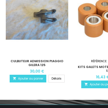
CULBUTEUR ADMISSION PIAGGIO
RÉFÉRENCE:
GILERA 125
KITS GALETS MOTE
1
30,00 €
16,43 
Ajouter au panier
Détails

Ajouter au p
