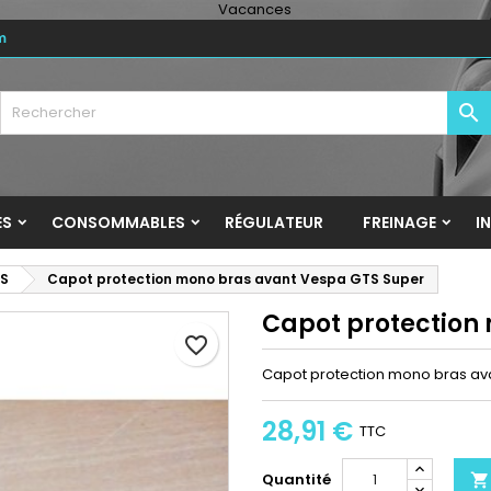
m
y wishlists
réer une liste d'envies
onnexion

Create new list
us devez être connecté pour ajouter des produits à votre liste
m de la liste d'envies
nvies.
Annuler
Connexio
ES
CONSOMMABLES
RÉGULATEUR
FREINAGE
I
Annuler
Créer une liste d'envie
S
Capot protection mono bras avant Vespa GTS Super
Capot protection
favorite_border
Capot protection mono bras av
28,91 €
TTC
Quantité
