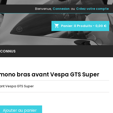
Bienvenue,
Connexion
ou
Créez votre compte
×
×
×
shopping_cart
Panier:
0
Produits - 0,00 €
n
NCONNUS
s
 mono bras avant Vespa GTS Super
ant Vespa GTS Super
Ajouter au panier