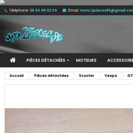
Téléphone:
06 63 98 02 34
Email:
moto.2pieces95@gmail.co
M
C
C
add_circle_outline
Vo
No
d'e
PIÈCES DÉTACHÉES
MOTEURS
ACCESSOIR
Accueil
Pièces détachées
Scooter
Vespa
GT