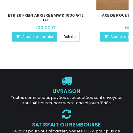
ETRIER FREIN ARRIERE BMW K 1600 GTL
AXE DE ROUE B
GT
100,00 €
60,
Ajouter au panier
Détails
Ajouter au p


LIVRAISON
Toutes commandes payées et acceptées sont envoyées
sous 48 heures, hors week-end et jours fériés
SATISFAIT OU REMBOURSÉ
14 jours pour vous rétracter*, voir les C.G.V. pour plus de