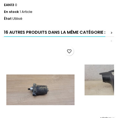
EAN13
0
En stock
1 Article
État
Utilisé
16 AUTRES PRODUITS DANS LA MÊME CATÉGORIE :
>
<
favorite_border