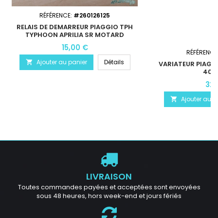
RÉFÉRENCE:
#260126125
RELAIS DE DEMARREUR PIAGGIO TPH
TYPHOON APRILIA SR MOTARD
15,00 €
RÉFÉRENCE
Ajouter au panier
Détails

VARIATEUR PIAGG
400 
32,
Ajouter au p

LIVRAISON
Toutes commandes payées et acceptées sont envoyées
sous 48 heures, hors week-end et jours fériés