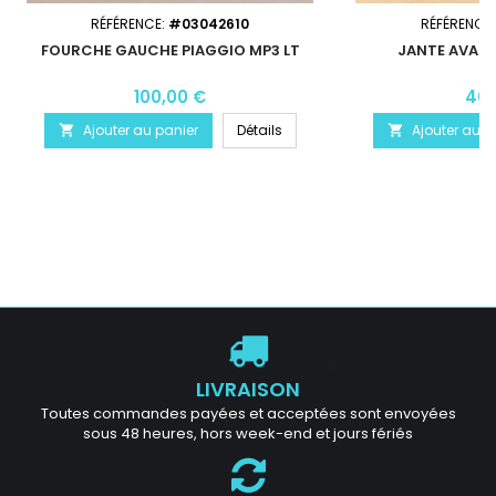
RÉFÉRENCE:
#03042610
RÉFÉRENCE
FOURCHE GAUCHE PIAGGIO MP3 LT
JANTE AVANT
100,00 €
40,
Ajouter au panier
Détails
Ajouter au p


LIVRAISON
Toutes commandes payées et acceptées sont envoyées
sous 48 heures, hors week-end et jours fériés