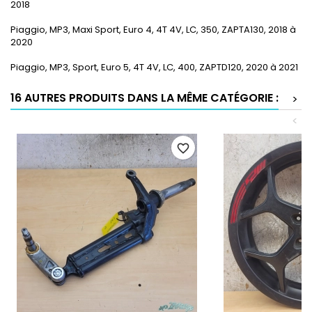
2018
Piaggio, MP3, Maxi Sport, Euro 4, 4T 4V, LC, 350, ZAPTA130, 2018 à
2020
Piaggio, MP3, Sport, Euro 5, 4T 4V, LC, 400, ZAPTD120, 2020 à 2021
16 AUTRES PRODUITS DANS LA MÊME CATÉGORIE :
>
<
favorite_border