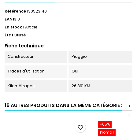
Référence
130523140
EAN13
0
En stock
1 Article
État
Utilisé
Fiche technique
Constructeur
Piaggio
Traces d'utilisation
Oui
Kilométrages
26 391 KM
16 AUTRES PRODUITS DANS LA MÊME CATÉGORIE :
>
<
-65%
favorite_border
Promo !