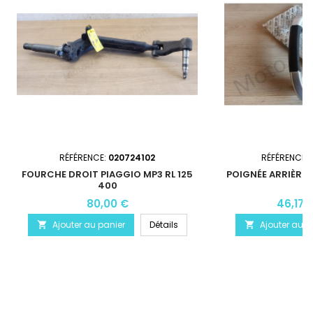
RÉFÉRENCE:
020724102
RÉFÉRENCE:
FOURCHE DROIT PIAGGIO MP3 RL 125
POIGNÉE ARRIÈRE 
400
80,00 €
46,17 
Ajouter au panier
Détails
Ajouter au p

