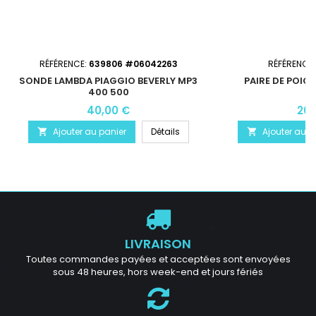
RÉFÉRENCE:
639806 #06042263
RÉFÉRENCE
SONDE LAMBDA PIAGGIO BEVERLY MP3
PAIRE DE POIG
400 500
40,00 €
20,
Ajouter au panier
Détails
Ajouter au p


LIVRAISON
Toutes commandes payées et acceptées sont envoyées
sous 48 heures, hors week-end et jours fériés