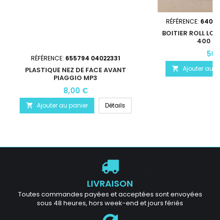
RÉFÉRENCE:
64043
BOITIER ROLL LOC
400 50
50,
RÉFÉRENCE:
655794 04022331
Ajouter au p

PLASTIQUE NEZ DE FACE AVANT
PIAGGIO MP3
8,00 €
Ajouter au panier
Détails

LIVRAISON
Toutes commandes payées et acceptées sont envoyées
sous 48 heures, hors week-end et jours fériés