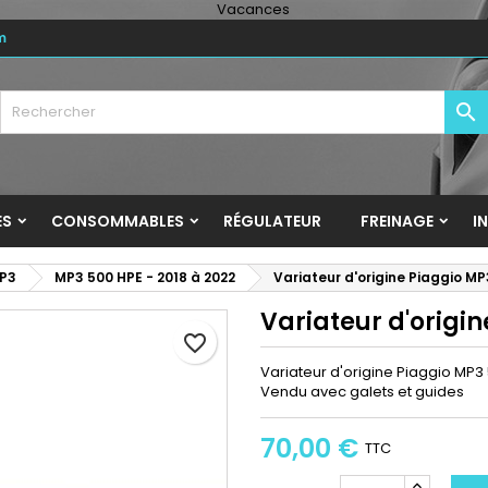
m
y wishlists
réer une liste d'envies
onnexion

Create new list
us devez être connecté pour ajouter des produits à votre liste
m de la liste d'envies
nvies.
Annuler
Connexio
ES
CONSOMMABLES
RÉGULATEUR
FREINAGE
I
Annuler
Créer une liste d'envie
P3
MP3 500 HPE - 2018 à 2022
Variateur d'origine Piaggio M
Variateur d'origi
favorite_border
Variateur d'origine Piaggio MP3
Vendu avec galets et guides
70,00 €
TTC