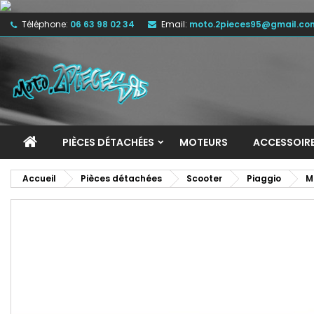
Téléphone:
06 63 98 02 34
Email:
moto.2pieces95@gmail.co
M
C
C
add_circle_outline
Vo
No
d'e
PIÈCES DÉTACHÉES
MOTEURS
ACCESSOIR
Accueil
Pièces détachées
Scooter
Piaggio
M