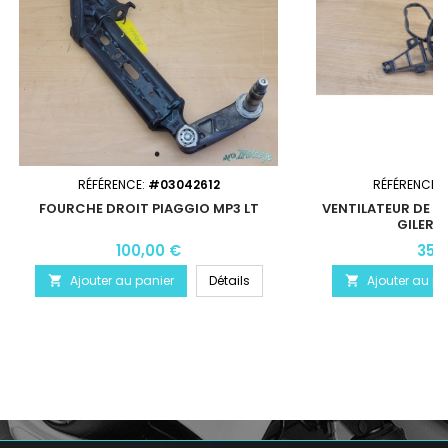
RÉFÉRENCE:
#03042612
RÉFÉRENCE:
FOURCHE DROIT PIAGGIO MP3 LT
VENTILATEUR DE R
GILERA 
100,00 €
35,
Ajouter au panier
Détails
Ajouter au pa

