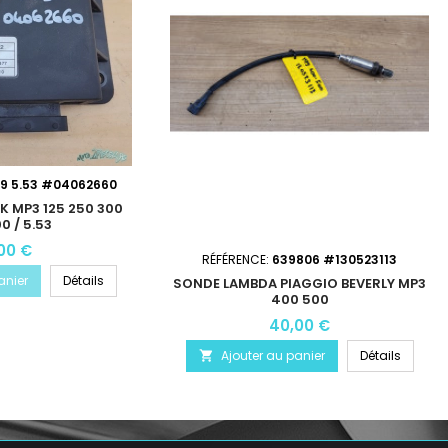
9 5.53 #04062660
K MP3 125 250 300
0 / 5.53
00 €
RÉFÉRENCE:
639806 #130523113
anier
Détails
SONDE LAMBDA PIAGGIO BEVERLY MP3
400 500
40,00 €
Ajouter au panier
Détails
