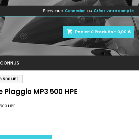
Bienvenue,
Connexion
ou
Créez votre compte
×
×
×
shopping_cart
Panier:
0
Produits - 0,00 €
n
NCONNUS
s
P3 500 HPE
ne Piaggio MP3 500 HPE
 500 HPE