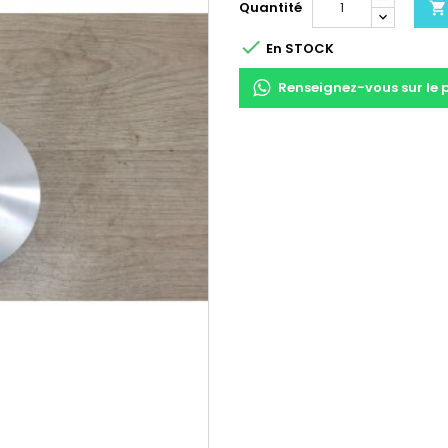
Quantité


En STOCK
Renseignez-vous sur le 