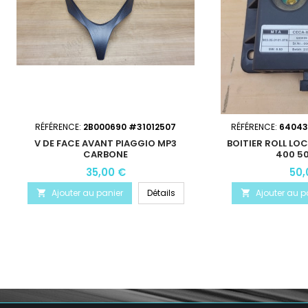
RÉFÉRENCE:
2B000690 #31012507
RÉFÉRENCE:
64043
V DE FACE AVANT PIAGGIO MP3
BOITIER ROLL LOC
CARBONE
400 50
35,00 €
50,
Ajouter au panier
Détails
Ajouter au p

