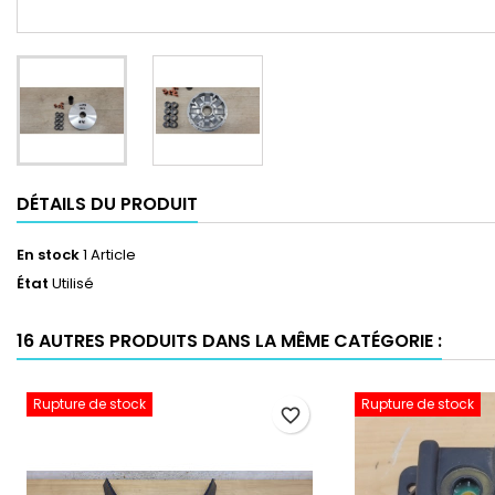
DÉTAILS DU PRODUIT
En stock
1 Article
État
Utilisé
16 AUTRES PRODUITS DANS LA MÊME CATÉGORIE :
Rupture de stock
Rupture de stock
favorite_border