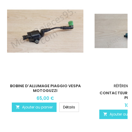
BOBINE D’ALLUMAGE PIAGGIO VESPA
RÉFÉRENC
MOTOGUZZI
CONTACTEUR D'
PIA
65,00 €
10,
Ajouter au panier
Détails

Ajouter au p
