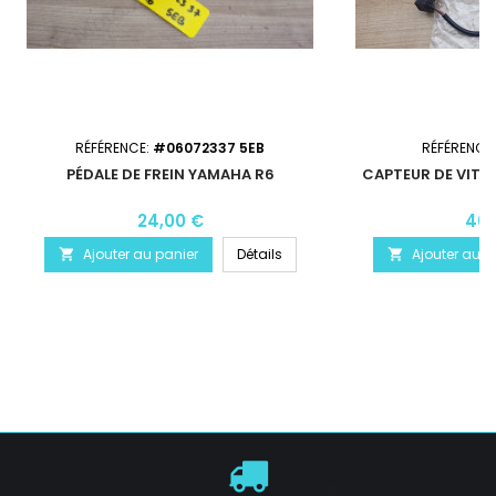
RÉFÉRENCE:
#06072337 5EB
RÉFÉRENCE
PÉDALE DE FREIN YAMAHA R6
CAPTEUR DE VITE
24,00 €
40,
Ajouter au panier
Détails
Ajouter au p

