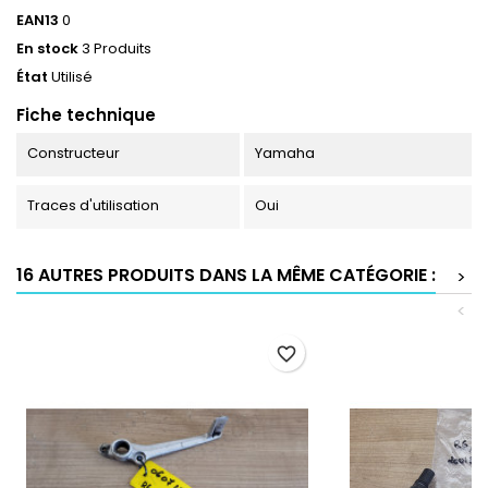
EAN13
0
En stock
3 Produits
État
Utilisé
Fiche technique
Constructeur
Yamaha
Traces d'utilisation
Oui
16 AUTRES PRODUITS DANS LA MÊME CATÉGORIE :
>
<
favorite_border