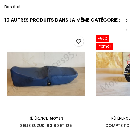
Bon état
10 AUTRES PRODUITS DANS LA MÊME CATÉGORIE :
>
<
-50%
favorite_border
Promo !
RÉFÉRENCE:
MOYEN
RÉFÉRENCE:
SELLE SUZUKI RG 80 ET 125
COMPTE TOUR 