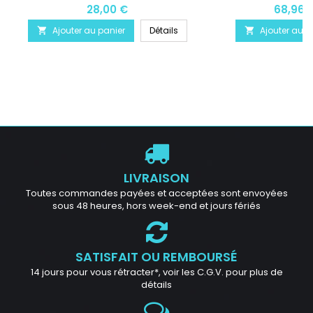
28,00 €
68,96 
Ajouter au panier
Détails
Ajouter au p


LIVRAISON
Toutes commandes payées et acceptées sont envoyées
sous 48 heures, hors week-end et jours fériés
SATISFAIT OU REMBOURSÉ
14 jours pour vous rétracter*, voir les C.G.V. pour plus de
détails