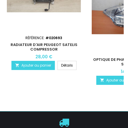
RÉFÉRENCE:
#020693
RADIATEUR D'AIR PEUGEOT SATELIS
COMPRESSOR
28,00 €
OPTIQUE DE PHAR
SAT
Ajouter au panier
Détails

14,
Ajouter au p
