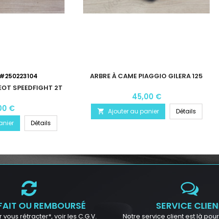
ARBRE À CAME PIAGGIO GILERA 125
#250223104
OT SPEEDFIGHT 2T
45,00 €
00 €
Ajouter au panier
Détails

anier
Détails
FAIT OU REMBOURSÉ
SERVICE CLIEN
 vous rétracter*, voir les C.G.V.
Notre service client est là po