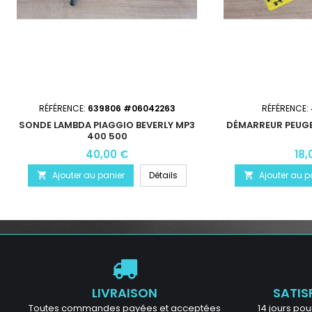
RÉFÉRENCE:
639806 #06042263
RÉFÉRENCE:
SONDE LAMBDA PIAGGIO BEVERLY MP3
DÉMARREUR PEUGE
400 500
40,00 €
18,
Ajouter au panier
Détails
Ajouter au p


LIVRAISON
SATIS
Toutes commandes payées et acceptées
14 jours pour