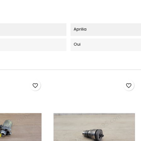
Aprilia
Oui
favorite_border
favorite_border