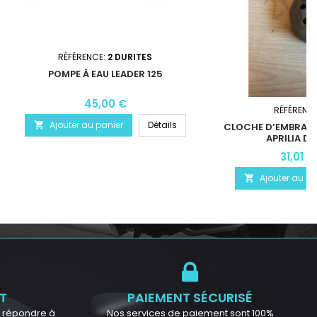
RÉFÉRENCE:
2 DURITES
POMPE À EAU LEADER 125
45,00 €
RÉFÉRENC
Ajouter au panier
Détails

CLOCHE D’EMBRAYA
APRILIA DE
31,01 €
Ajouter au pa

T
PAIEMENT SÉCURISÉ
ur répondre à
Nos services de paiement sont 100%