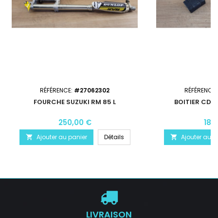
RÉFÉRENCE:
#27062302
RÉFÉRENCE
FOURCHE SUZUKI RM 85 L
BOITIER CDI 
250,00 €
185
Ajouter au panier
Détails
Ajouter au p


LIVRAISON