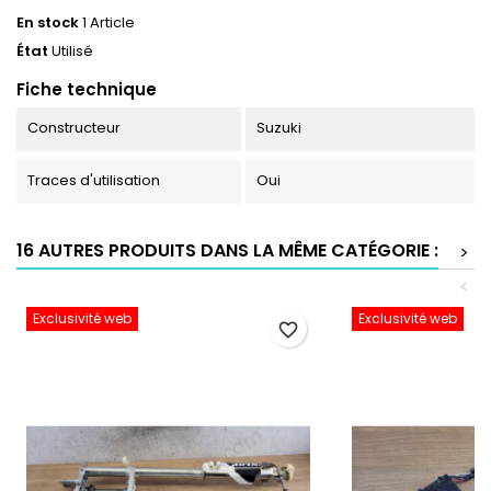
En stock
1 Article
État
Utilisé
Fiche technique
Constructeur
Suzuki
Traces d'utilisation
Oui
16 AUTRES PRODUITS DANS LA MÊME CATÉGORIE :
>
<
Exclusivité web
Exclusivité web
favorite_border