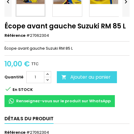


Écope avant gauche Suzuki RM 85 L
Référence
#27062304
Écope avant gauche Suzuki RM 85 L
10,00 €
TTC
Ajouter au panier
Quantité


En STOCK
Renseignez-vous sur le produit sur WhatsApp
DÉTAILS DU PRODUIT
Référence
#27062304