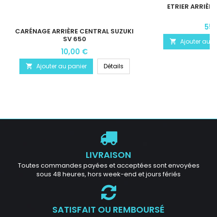
ETRIER ARRIÈR
55,
CARÉNAGE ARRIÈRE CENTRAL SUZUKI
SV 650
Ajouter au p

10,00 €
Ajouter au panier
Détails

LIVRAISON
Toutes commandes payées et acceptées sont envoyées
sous 48 heures, hors week-end et jours fériés
SATISFAIT OU REMBOURSÉ