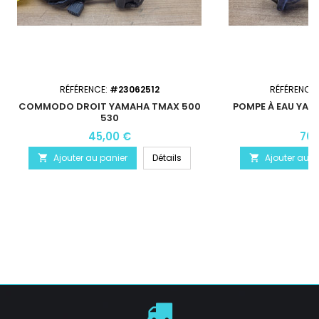
RÉFÉRENCE:
#23062512
RÉFÉRENCE
COMMODO DROIT YAMAHA TMAX 500
POMPE À EAU YAM
530
45,00 €
70,
Ajouter au panier
Détails
Ajouter au p

