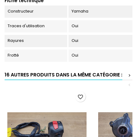
Fiche technique
Constructeur
Yamaha
Traces d'utilisation
Oui
Rayures
Oui
Frotté
Oui
16 AUTRES PRODUITS DANS LA MÊME CATÉGORIE :
>
<
favorite_border