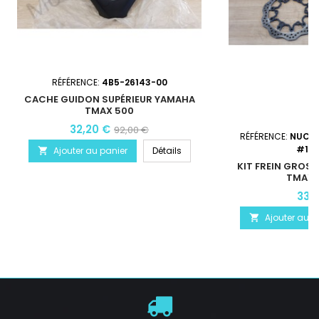
RÉFÉRENCE:
4B5-26143-00
CACHE GUIDON SUPÉRIEUR YAMAHA
TMAX 500
32,20 €
92,00 €
RÉFÉRENCE:
NUC11
#190
Ajouter au panier
Détails

KIT FREIN GROS
TMAX 
330
Ajouter au p
