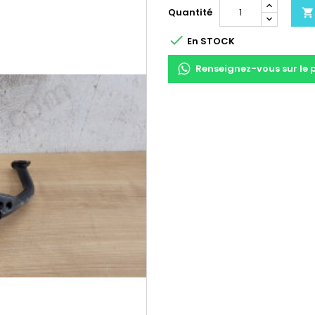
Quantité


En STOCK
Renseignez-vous sur le 