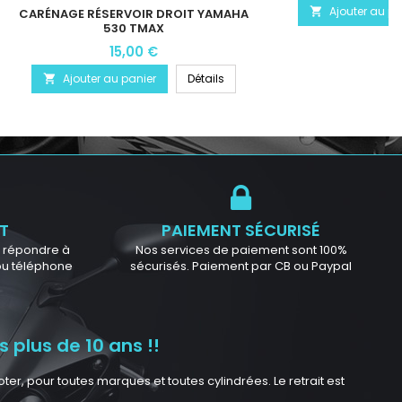
Ajouter au pa

CARÉNAGE RÉSERVOIR DROIT YAMAHA
530 TMAX
15,00 €
Ajouter au panier
Détails

T
PAIEMENT SÉCURISÉ
ur répondre à
Nos services de paiement sont 100%
 ou téléphone
sécurisés. Paiement par CB ou Paypal
 plus de 10 ans !!
r, pour toutes marques et toutes cylindrées. Le retrait est