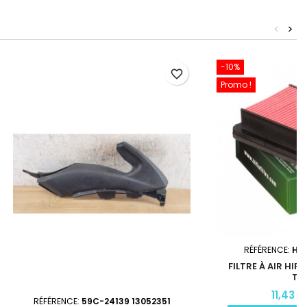
<
>
-10%
favorite_border
Promo !
RÉFÉRENCE:
HFA
FILTRE À AIR HI
TM
11,43 €
RÉFÉRENCE:
59C-24139 13052351