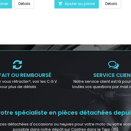
anier
Détails
Ajouter au panier
Détails

FAIT OU REMBOURSÉ
SERVICE CLIEN
 vous rétracter*, voir les C.G.V.
Notre service client est là po
pour plus de détails
toutes vos questions par mail
tre spécialiste en pièces détachées depuis
ces détachées d'occasions ou neuves pour votre moto ou votre scoote
possible dans notre dépôt sur Castres dans le Tarn (81)