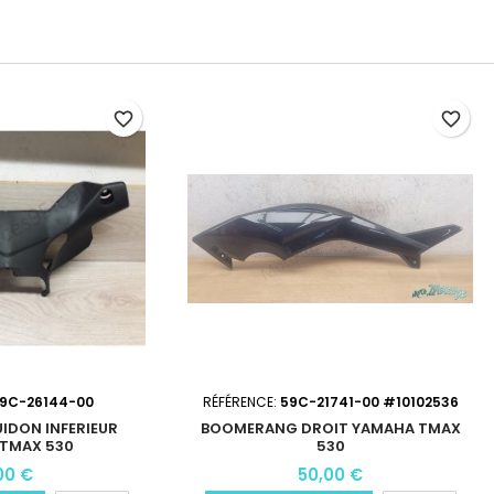
favorite_border
favorite_border
9C-26144-00
RÉFÉRENCE:
59C-21741-00 #10102536
IDON INFERIEUR
BOOMERANG DROIT YAMAHA TMAX
TMAX 530
530
00 €
50,00 €