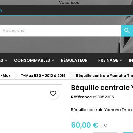
m
y wishlists
réer une liste d'envies
onnexion

Create new list
us devez être connecté pour ajouter des produits à votre liste
m de la liste d'envies
nvies.
Annuler
Connexio
ES
CONSOMMABLES
RÉGULATEUR
FREINAGE
I
Annuler
Créer une liste d'envie
T-Max
T-Max 530 - 2012 à 2016
Béquille centrale Yamaha Tm
Béquille central
favorite_border
Référence
#13052305
Béquille centrale Yamaha Tmax
60,00 €
TTC