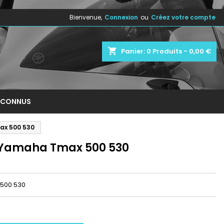
Bienvenue,
Connexion
ou
Créez votre compte
×
×
×
shopping_cart
Panier:
0
Produits - 0,00 €
n
NCONNUS
s
ax 500 530
e Yamaha Tmax 500 530
 500 530