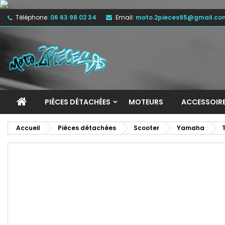
Téléphone:
06 63 98 02 34
Email:
moto.2pieces95@gmail.co
M
C
C
add_circle_outline
Vo
No
d'e
PIÈCES DÉTACHÉES
MOTEURS
ACCESSOIR
Accueil
Pièces détachées
Scooter
Yamaha