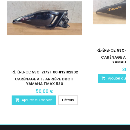
RÉFÉRENCE:
59C-21
CARÉNAGE AILE
YAMAHA 
30,
RÉFÉRENCE:
59C-21721-00 #12102302
Ajouter au p

CARÉNAGE AILE ARRIÈRE DROIT
YAMAHA TMAX 530
50,00 €
Ajouter au panier
Détails
