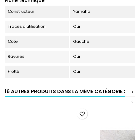
Fiche technique
Constructeur
Yamaha
Traces d'utilisation
Oui
Côté
Gauche
Rayures
Oui
Frotté
Oui
16 AUTRES PRODUITS DANS LA MÊME CATÉGORIE :
>
<
favorite_border