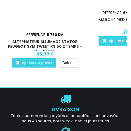
RÉFÉRENCE:
643
MARCHE PIED PE
20,
RÉFÉRENCE:
5 730 KM
Ajouter au p

ALTERNATEUR ALLUMAGE STATOR
PEUGEOT SYM TWEET RS 50 2 TEMPS -
5 730 KM
45,00 €
Ajouter au panier
Détails

LIVRAISON
Toutes commandes payées et acceptées sont envoyées
sous 48 heures, hors week-end et jours fériés