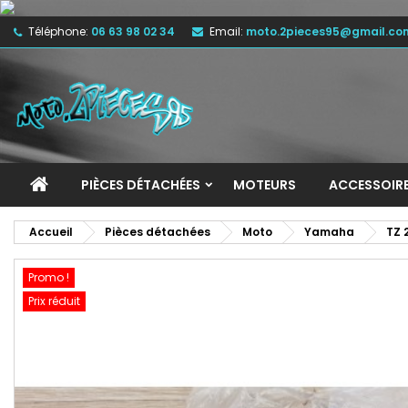
Téléphone:
06 63 98 02 34
Email:
moto.2pieces95@gmail.co
M
C
C
add_circle_outline
Vo
No
d'e
PIÈCES DÉTACHÉES
MOTEURS
ACCESSOIR
Accueil
Pièces détachées
Moto
Yamaha
TZ 
Promo !
Prix réduit