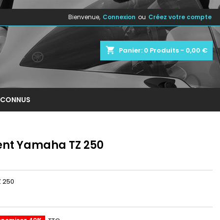
Bienvenue,
Connexion
ou
Créez votre compte
×
×
×
shopping_cart
Panier:
0
Produits - 0,00 €
n
NCONNUS
s
nt Yamaha TZ 250
 250