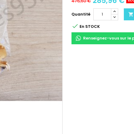
285,96 €
Éc
476,60 €
Quantité


En STOCK
Renseignez-vous sur le 