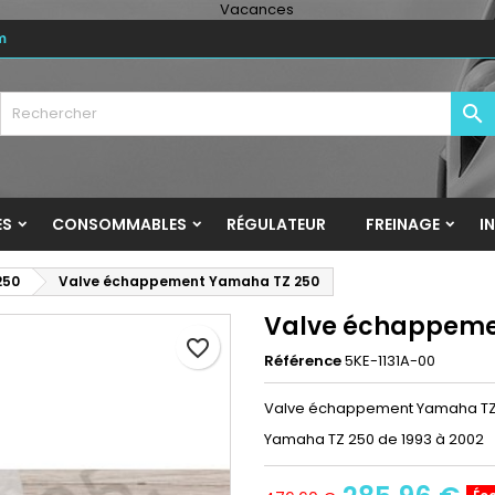
m
y wishlists
réer une liste d'envies
onnexion

Create new list
us devez être connecté pour ajouter des produits à votre liste
m de la liste d'envies
nvies.
Annuler
Connexio
ES
CONSOMMABLES
RÉGULATEUR
FREINAGE
I
Annuler
Créer une liste d'envie
250
Valve échappement Yamaha TZ 250
Valve échappeme
favorite_border
Référence
5KE-1131A-00
Valve échappement Yamaha TZ
Yamaha TZ 250 de 1993 à 2002