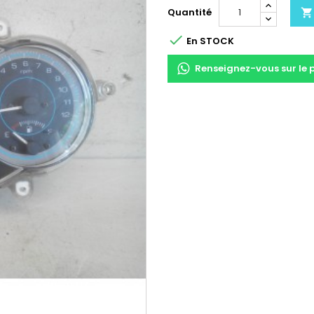
Quantité


En STOCK
Renseignez-vous sur le 