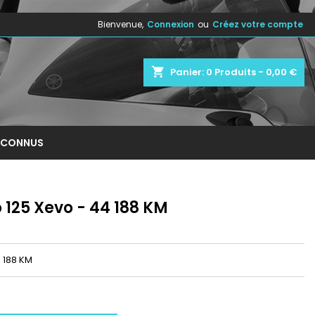
Bienvenue,
Connexion
ou
Créez votre compte
×
×
×
shopping_cart
Panier:
0
Produits - 0,00 €
n
NCONNUS
s
125 Xevo - 44 188 KM
 188 KM