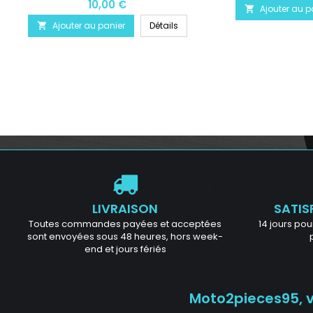
10,00 €
Ajouter au p

Ajouter au panier
Détails

LIVRAISON
SATIS
Toutes commandes payées et acceptées
14 jours pour
sont envoyées sous 48 heures, hors week-
end et jours fériés
Moto2pieces95, vo