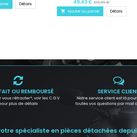
49,43 €
109,85 €
anier
Détails
Ajouter au panier
Détails

FAIT OU REMBOURSÉ
SERVICE CLIEN
 vous rétracter*, voir les C.G.V.
Notre service client est là po
pour plus de détails
toutes vos questions par mail
tre spécialiste en pièces détachées depuis