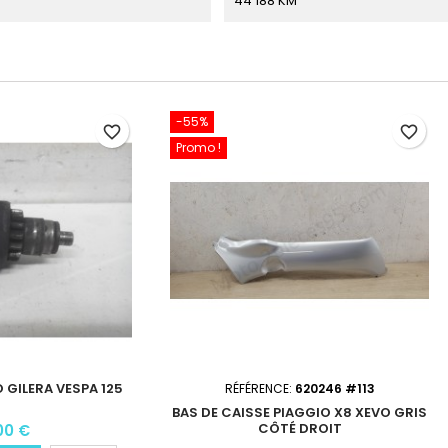
44 188 KM
-55%
favorite_border
favorite_border
Promo !
 GILERA VESPA 125
RÉFÉRENCE:
620246 #113
BAS DE CAISSE PIAGGIO X8 XEVO GRIS
CÔTÉ DROIT
00 €