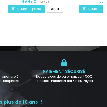
149,43 €
50,
373,57 €
Ajouter au panier
Détails
Ajouter au pa


T
PAIEMENT SÉCURISÉ
ur répondre à
Nos services de paiement sont 100%
 ou téléphone
sécurisés. Paiement par CB ou Paypal
 plus de 10 ans !!