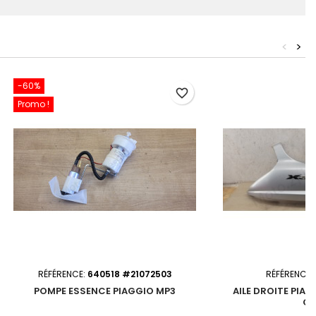
<
>
-60%
favorite_border
Promo !
RÉFÉRENCE:
640518 #21072503
RÉFÉRENCE:
POMPE ESSENCE PIAGGIO MP3
AILE DROITE PIA
GR