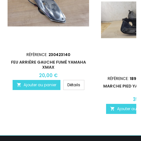
RÉFÉRENCE:
230423140
FEU ARRIÈRE GAUCHE FUMÉ YAMAHA
XMAX
20,00 €
RÉFÉRENCE:
1B9-
Ajouter au panier
Détails

MARCHE PIED YAM
35,
Ajouter au p
