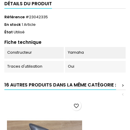
DÉTAILS DU PRODUIT
Référence
#23042335
En stock
1 Article
État
Utilisé
Fiche technique
Constructeur
Yamaha
Traces d'utilisation
Oui
16 AUTRES PRODUITS DANS LA MÊME CATÉGORIE :
>
<
favorite_border