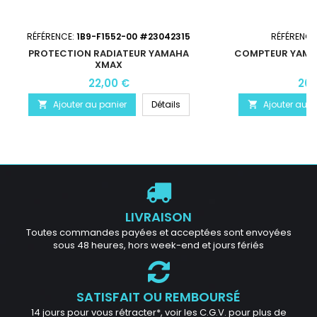
RÉFÉRENCE:
1B9-F1552-00 #23042315
RÉFÉRENCE
PROTECTION RADIATEUR YAMAHA
COMPTEUR YAMAH
XMAX
22,00 €
20,
Ajouter au panier
Détails
Ajouter au p


LIVRAISON
Toutes commandes payées et acceptées sont envoyées
sous 48 heures, hors week-end et jours fériés
SATISFAIT OU REMBOURSÉ
14 jours pour vous rétracter*, voir les C.G.V. pour plus de