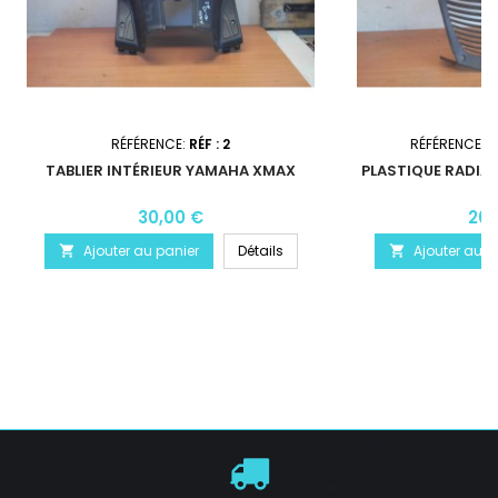
RÉFÉRENCE:
RÉF : 2
RÉFÉRENCE:
3
TABLIER INTÉRIEUR YAMAHA XMAX
PLASTIQUE RADIA
1
30,00 €
20,
Ajouter au panier
Détails
Ajouter au p

