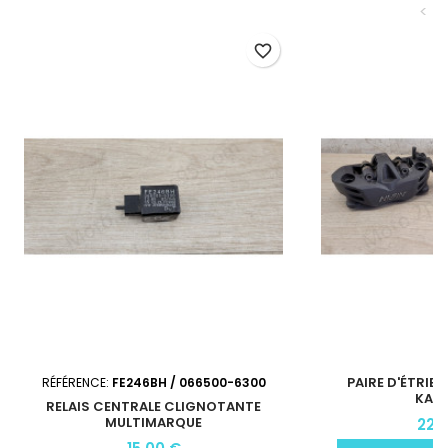
<
favorite_border
PAIRE D'ÉTRIER
RÉFÉRENCE:
FE246BH / 066500-6300
KAW
RELAIS CENTRALE CLIGNOTANTE
MULTIMARQUE
220