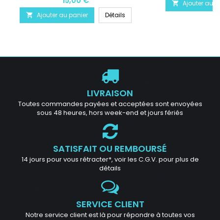
15,00 €
Ajouter au p

Ajouter au panier
Détails

LIVRAISON
Toutes commandes payées et acceptées sont envoyées
sous 48 heures, hors week-end et jours fériés
SATISFAIT OU REMBOURSÉ
14 jours pour vous rétracter*, voir les C.G.V. pour plus de
détails
SERVICE CLIENT
Notre service client est là pour répondre à toutes vos