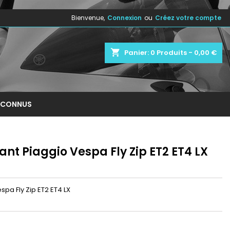
Bienvenue,
Connexion
ou
Créez votre compte
×
×
×
shopping_cart
Panier:
0
Produits - 0,00 €
n
NCONNUS
s
ant Piaggio Vespa Fly Zip ET2 ET4 LX
spa Fly Zip ET2 ET4 LX