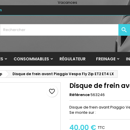
m
y wishlists
réer une liste d'envies
onnexion

Create new list
us devez être connecté pour ajouter des produits à votre liste
m de la liste d'envies
nvies.
Annuler
Connexio
ES
CONSOMMABLES
RÉGULATEUR
FREINAGE
I
Annuler
Créer une liste d'envie
ip
Disque de frein avant Piaggio Vespa Fly Zip ET2 ET4 LX
Disque de frein av
favorite_border
Référence
563246
Disque de frein avant Piaggio Ve
Se monte sur :
40,00 €
TTC