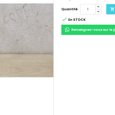
Quantité


En STOCK
Renseignez-vous sur le 