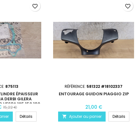
favorite_border
favorite_border
CE:
875113
RÉFÉRENCE:
581322 #18102337
LINDRE ÉPAISSEUR
ENTOURAGE GUIDON PIAGGIO ZIP
A DERBI GILERA
 VESPA 125 150 180
€
21,00 €
15,22 €
 300 310
anier
Détails
Ajouter au panier
Détails
