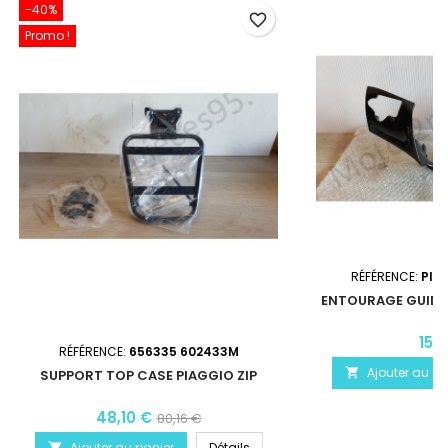
-40%
favorite_border
Promo !
RÉFÉRENCE:
PIÈ
ENTOURAGE GUIDO
Z
15,
RÉFÉRENCE:
656335 602433M
Ajouter au pa

SUPPORT TOP CASE PIAGGIO ZIP
48,10 €
80,16 €
Ajouter au panier
Détails
