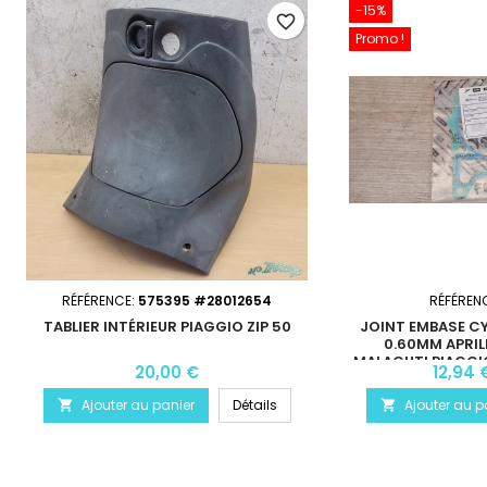
-15%
favorite_border
Promo !
RÉFÉRENCE:
575395 #28012654
RÉFÉREN
TABLIER INTÉRIEUR PIAGGIO ZIP 50
JOINT EMBASE CY
0.60MM APRILI
MALAGUTI PIAGGIO
20,00 €
12,94 
200 250
Ajouter au panier
Détails
Ajouter au p

