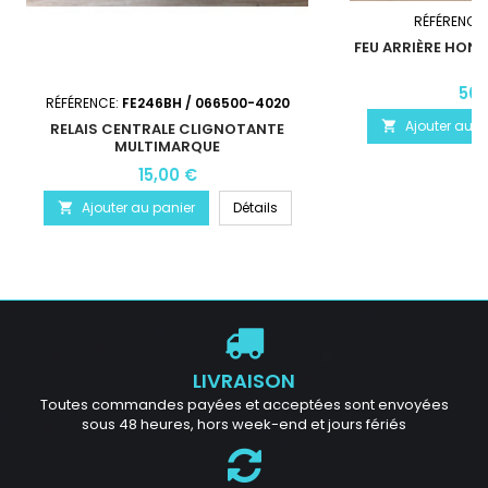
RÉFÉRENCE
FEU ARRIÈRE HOND
50,
RÉFÉRENCE:
FE246BH / 066500-4020
Ajouter au p

RELAIS CENTRALE CLIGNOTANTE
MULTIMARQUE
15,00 €
Ajouter au panier
Détails

LIVRAISON
Toutes commandes payées et acceptées sont envoyées
sous 48 heures, hors week-end et jours fériés