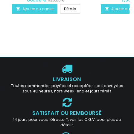
926,00 €
Ajouter au panier
Détails
Ajouter au p


LIVRAISON
Toutes commandes payées et acceptées sont envoyées
sous 48 heures, hors week-end et jours fériés
SATISFAIT OU REMBOURSÉ
14 jours pour vous rétracter*, voir les C.G.V. pour plus de
détails