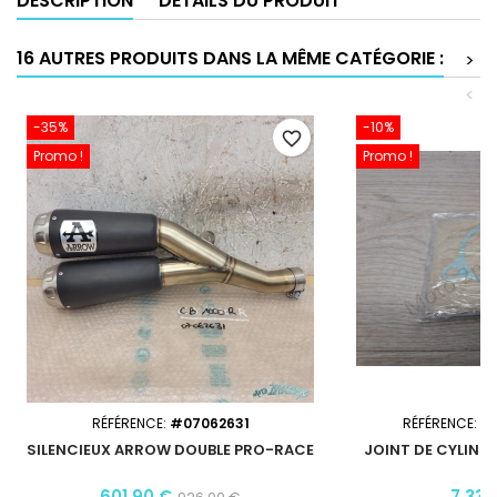
DESCRIPTION
DÉTAILS DU PRODUIT
16 AUTRES PRODUITS DANS LA MÊME CATÉGORIE :
>
<
-35%
-10%
favorite_border
Promo !
Promo !
RÉFÉRENCE:
#07062631
RÉFÉRENCE:
2
SILENCIEUX ARROW DOUBLE PRO-RACE
JOINT DE CYLIND
1
601,90 €
7,33 