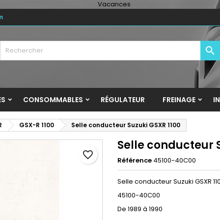
m
y wishlists
réer une liste d'envies
onnexion

Create new list
us devez être connecté pour ajouter des produits à votre liste
m de la liste d'envies
nvies.
Annuler
Connexio
ES
CONSOMMABLES
RÉGULATEUR
FREINAGE
I
Annuler
Créer une liste d'envie
R
GSX-R 1100
Selle conducteur Suzuki GSXR 1100
Selle conducteur 
favorite_border
Référence
45100-40C00
Selle conducteur Suzuki GSXR 11
45100-40C00
De 1989 à 1990