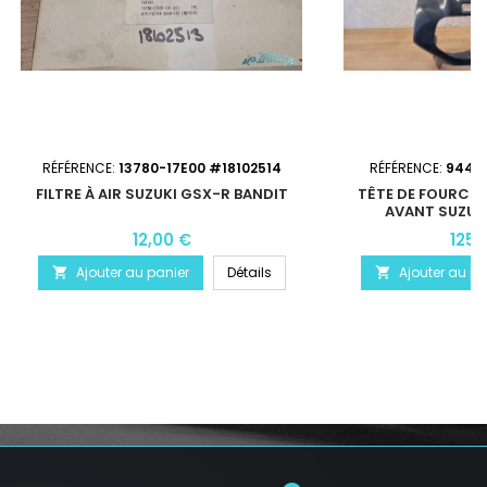
RÉFÉRENCE:
13780-17E00 #18102514
RÉFÉRENCE:
94411
FILTRE À AIR SUZUKI GSX-R BANDIT
TÊTE DE FOURCH
AVANT SUZUK
12,00 €
125,
Ajouter au panier
Détails
Ajouter au pa

