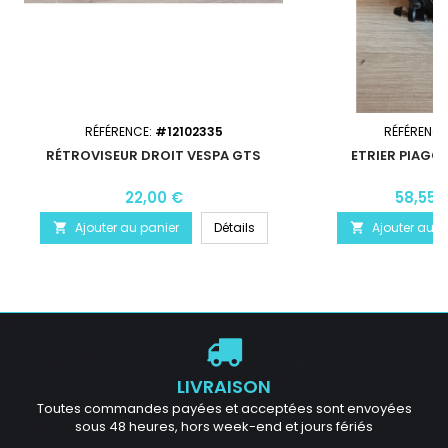
RÉFÉRENCE:
#12102335
RÉFÉRENCE
RÉTROVISEUR DROIT VESPA GTS
ETRIER PIAGGI
22,00 €
58,55 
Ajouter au panier
Détails
Ajouter au p


LIVRAISON
Toutes commandes payées et acceptées sont envoyées
sous 48 heures, hors week-end et jours fériés