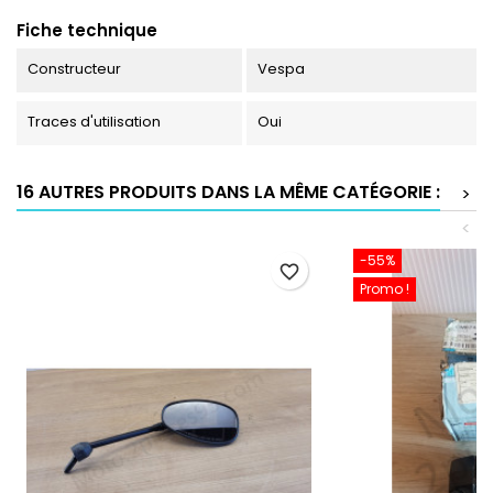
Fiche technique
Constructeur
Vespa
Traces d'utilisation
Oui
16 AUTRES PRODUITS DANS LA MÊME CATÉGORIE :
>
<
-55%
favorite_border
Promo !