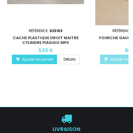
RÉFÉRENCE:
623163
RÉFÉRENCE
CACHE PLASTIQUE DROIT MAITRE
FOURCHE GAUCHE
CYLINDRE PIAGGIO MP3
5,50 €
80,
Ajouter au panier
Détails
Ajouter au p


LIVRAISON