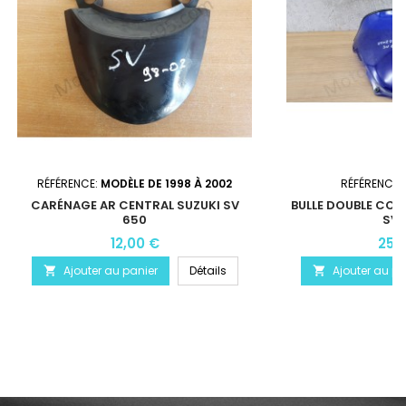
RÉFÉRENCE:
MODÈLE DE 1998 À 2002
RÉFÉRENCE:
CARÉNAGE AR CENTRAL SUZUKI SV
BULLE DOUBLE COU
650
SV 
12,00 €
25,
Ajouter au panier
Détails
Ajouter au pa

