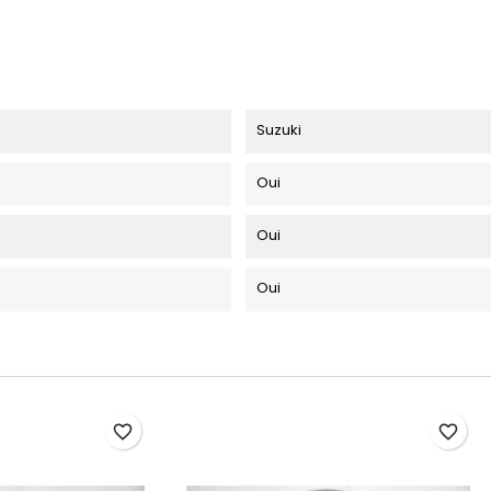
Suzuki
Oui
Oui
Oui
favorite_border
favorite_border