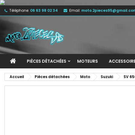
Téléphone:
06 63 98 02 34
Email:
moto.2pieces95@gmail.co
M
C
C
add_circle_outline
Vo
No
d'e
PIÈCES DÉTACHÉES
MOTEURS
ACCESSOIR
Accueil
Pièces détachées
Moto
Suzuki
SV 65