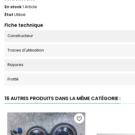
En stock
1 Article
État
Utilisé
Fiche technique
Constructeur
Traces d'utilisation
Rayures
Frotté
16 AUTRES PRODUITS DANS LA MÊME CATÉGORIE :
favorite_border