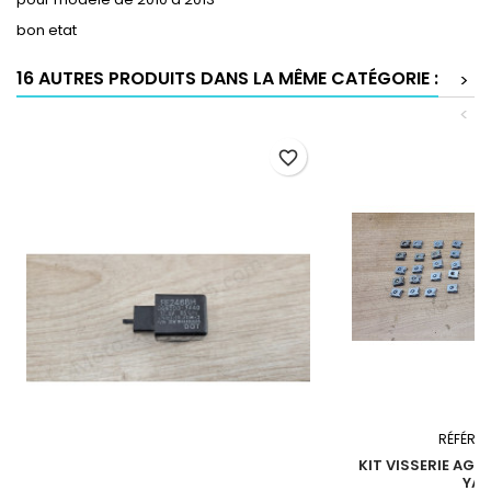
bon etat
16 AUTRES PRODUITS DANS LA MÊME CATÉGORIE :
>
<
favorite_border
RÉFÉRE
KIT VISSERIE AG
YA