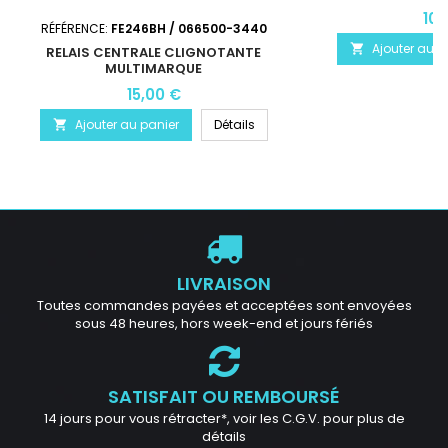
10,
RÉFÉRENCE:
FE246BH / 066500-3440
Ajouter au p

RELAIS CENTRALE CLIGNOTANTE
MULTIMARQUE
15,00 €
Ajouter au panier
Détails

LIVRAISON
Toutes commandes payées et acceptées sont envoyées
sous 48 heures, hors week-end et jours fériés
SATISFAIT OU REMBOURSÉ
14 jours pour vous rétracter*, voir les C.G.V. pour plus de
détails